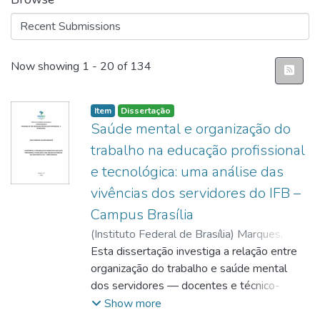
Recent Submissions
Now showing
1 - 20 of 134
Item
Dissertação
Saúde mental e organização do
trabalho na educação profissional
e tecnológica: uma análise das
vivências dos servidores do IFB –
Campus Brasília
(
Instituto Federal de Brasília
)
Marques,
Diego Henrique Galheno
Esta dissertação investiga a relação entre
organização do trabalho e saúde mental
dos servidores — docentes e técnico-
administrativos em educação (TAEs) — do
Show more
Instituto Federal de Brasília, Campus