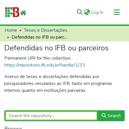
(current)
Log In
Communities & Collections
Home
Teses e Dissertações
Defendidas no IFB ou parceiros
All of RIIFB
Defendidas no IFB ou parceiros
Manuals and Terms
Statistics
Permanent URI for this collection
https://repositorio.ifb.edu.br/handle/1/33
About RIIFB
Help
Acervo de teses e dissertações defendidas por
pesquisadores vinculados ao IFB, tanto em programas
Contacts
internos quanto em instituições parceiras.
Search
Browse