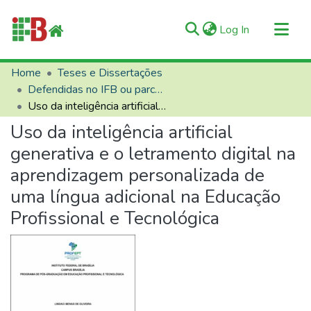
(current)
Log In
Communities & Collections
Home
Teses e Dissertações
Defendidas no IFB ou parceiros
All of RIIFB
Uso da inteligência artificial generativa e o letramento digital na aprendizagem personalizada de uma língua adicional na Educação Profissional e Tecnológica
Manuals and Terms
Uso da inteligência artificial
Statistics
generativa e o letramento digital na
About RIIFB
aprendizagem personalizada de
Help
uma língua adicional na Educação
Contacts
Profissional e Tecnológica