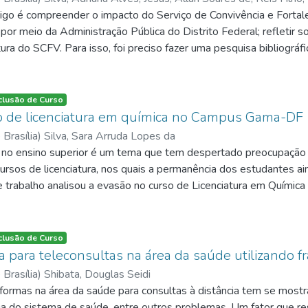
truído um corpus através de uma coleta semiautomática de notíci
tigo é compreender o impacto do Serviço de Convivência e Fortal
guagem de programação Python. Em seguida foi realizada uma aná
 por meio da Administração Pública do Distrito Federal; refletir
 de garantir que todas as notícias identificadas como falsas rec
ura do SCFV. Para isso, foi preciso fazer uma pesquisa bibliográfi
o verdadeiro fosse marcadas como REAL, para treinar o algoritm
recorrendo às legislações e aparatos legais que estruturam as polí
ados e extração dos atributos, por meio da biblioteca Natural 
6. A partir da construção do corpus e do processamento dos atri
clusão de Curso
ção do algoritmo, com a proporção 80/20, ou seja, 20% da amost
o de licenciatura em química no Campus Gama-DF
ento. O processamento e classificação foram realizados utilizan
 Brasília
)
Silva, Sara Arruda Lopes da
zado de maquina: Naive Bayes (NB), Random Forest (RF) e Supp
 no ensino superior é um tema que tem despertado preocupação n
am que o método Naive Bayes se destacou, entre os demais mét
cursos de licenciatura, nos quais a permanência dos estudantes a
e SVM obtiveram 35% e 45%, respectivamente.
 trabalho analisou a evasão no curso de Licenciatura em Química d
 por meio dos dados acadêmicos referentes ao período de 2012 
cumental, de abordagem quantitativa e de natureza descritiva, s
 disponibilizados pelo Registro Acadêmico da instituição. Para a re
clusão de Curso
eros de ingressantes, estudantes matriculados, concluintes e ev
ma para teleconsultas na área da saúde utilizando 
mpanhar o comportamento desses indicadores ao longo do tempo
 Brasília
)
Shibata, Douglas Seidi
nte durante todo o período analisado, influenciando diretament
aformas na área da saúde para consultas à distância tem se most
tes do curso. Também foi possível observar diferenças significat
ga do sistema de saúde, entre outros problemas. Um fator que res