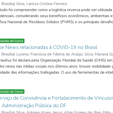
 Brasília
)
Silva, Larissa Cristina Ferreira
tudo foi compreender como a logística reversa pode ser utilizada
enciais, considerando seus beneficios econômicos, ambientais e s
tica Nacional de Resíduos Sólidos (PNRS) e os principais desaf
a consistiu em uma pesquisa qualitativa e descritiva, realizada 
idenciais do Distrito Federal. A coleta de dados foi realizada po
ionário foi elaborado com base nos estudos de Souza (2011), Ba
clusão de Curso
objetivos desta pesquisa. Os resultados mostram que a logística
ke News relacionadas à COVID-19 no Brasil
reservação ambiental e para a conscientização dos moradores. Aç
 Brasília
)
Lucena, Francisca de Fátima de Araújo
;
Silva, Mariana 
tos e parcerias com cooperativas auxiliam na destinação corre
avírus foi declara pela Organização Mundial da Saúde (OMS) em
esafios encontrados estão a baixa participação de alguns morad
e news nas mídias sociais nos últimos anos, trouxe visibilidade 
ificuldades para ampliar algumas ações sustentáveis. Assim, conc
dade das informações trafegadas. O uso de ferramentas de inteligên
amenta para a sustentabilidade dos condomínios residenciais, co
itmos capazes de automatizar diversos processos. O processame
os e para a redução dos impactos ambientais.
ia da Computação, inteligência artificial (IA) e linguística, que 
guagem humana e que são tipicamente baseados em algoritmos d
clusão de Curso
as de PLN permite o processamento automático para analisar e de
rviço de Convivência e Fortalecimento de Vínculo
e classificação estabelecidas. Este trabalho teve como objetivo d
 Administração Pública do DF
az de analisar e classificar o conteúdo de notícias sobre COVID-1
 Brasília
)
Silva, Adriana Alves
;
Jesus, Allan Soares de
;
Reis Filho