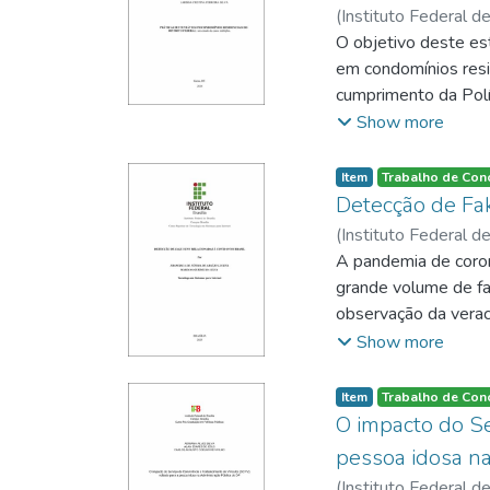
(
Instituto Federal de
O objetivo deste es
em condomínios resid
cumprimento da Polí
metodologia aplicad
Show more
três condomínios res
entrevista. O quest
Item
Trabalho de Con
sendo adaptado aos 
Detecção de Fa
de custos, para a p
(
Instituto Federal de
compostagem, ecopon
A pandemia de coron
da PNRS. Entre os d
grande volume de fak
investimentos e as d
observação da veraci
uma importante ferr
construção de algor
Show more
adequada dos resídu
uma subárea de Ciênc
compreensão da lin
Item
Trabalho de Con
aplicação de técnic
O impacto do Se
a partir de regras d
pessoa idosa na
ferramenta de IA cap
(
Instituto Federal de