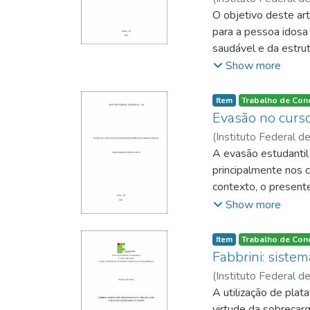
Para isso, foi cons
O objetivo deste ar
implementada em lin
para a pessoa idosa
das notícias, a fim
saudável e da estrut
aquelas com conteúd
assistência social, 
Show more
processamento dos d
pessoa idosa.
linguagem Python 3.
Item
Trabalho de Con
conjuntos de aplica
Evasão no curs
dedicada ao treinam
(
Instituto Federal de
métodos de aprendi
A evasão estudantil
resultados mostrar
principalmente nos 
70%, enquanto RF 
contexto, o presente
(IFB), Campus Gama,
Show more
se como pesquisa do
dados institucionais
Item
Trabalho de Con
considerados os núm
Fabbrini: siste
que permitiram aco
(
Instituto Federal de
evasão esteve prese
A utilização de plat
o número de concluin
virtude da sobrecar