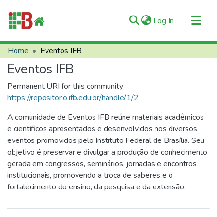
(current)
Log In
Communities & Collections
Home
Eventos IFB
All of RIIFB
Eventos IFB
Manuals and Terms
Permanent URI for this community
Statistics
https://repositorio.ifb.edu.br/handle/1/2
About RIIFB
A comunidade de Eventos IFB reúne materiais acadêmicos
Help
e científicos apresentados e desenvolvidos nos diversos
eventos promovidos pelo Instituto Federal de Brasília. Seu
Contacts
objetivo é preservar e divulgar a produção de conhecimento
gerada em congressos, seminários, jornadas e encontros
institucionais, promovendo a troca de saberes e o
fortalecimento do ensino, da pesquisa e da extensão.