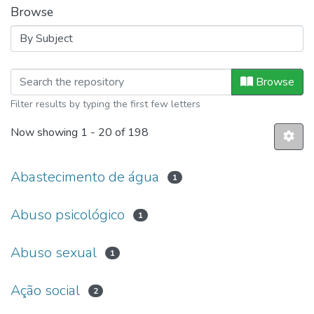
Browse
Browsing Eventos IFB by Subject
Browse
Filter results by typing the first few letters
Now showing
1 - 20 of 198
Abastecimento de água
1
Abuso psicológico
1
Abuso sexual
1
Ação social
2