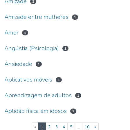
Amizade
2
Amizade entre mulheres
1
Amor
1
Angústia (Psicologia)
1
Ansiedade
1
Aplicativos móveis
1
Aprendizagem de adultos
1
Aptidão física em idosos
1
(current)
«
1
2
3
4
5
...
10
»