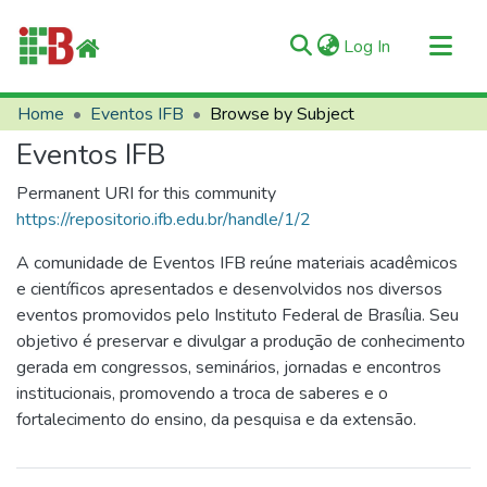
(current)
Log In
Communities & Collections
Home
Eventos IFB
Browse by Subject
All of RIIFB
Eventos IFB
Manuals and Terms
Permanent URI for this community
About RIIFB
https://repositorio.ifb.edu.br/handle/1/2
Help
A comunidade de Eventos IFB reúne materiais acadêmicos
Contacts
e científicos apresentados e desenvolvidos nos diversos
eventos promovidos pelo Instituto Federal de Brasília. Seu
objetivo é preservar e divulgar a produção de conhecimento
gerada em congressos, seminários, jornadas e encontros
institucionais, promovendo a troca de saberes e o
fortalecimento do ensino, da pesquisa e da extensão.