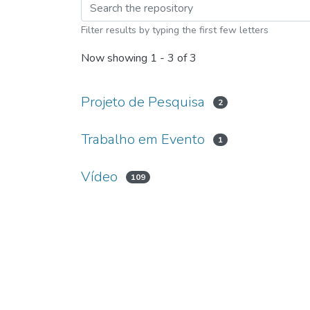
Browsing Eventos IF
Filter results by typing the first few letters
Now showing
1 - 3 of 3
Projeto de Pesquisa
2
Trabalho em Evento
1
Vídeo
109