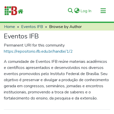
(current)
Log In
Communities & Collections
Home
Eventos IFB
Browse by Author
All of RIIFB
Eventos IFB
Manuals and Terms
Permanent URI for this community
About RIIFB
https://repositorio.ifb.edu.br/handle/1/2
Help
A comunidade de Eventos IFB reúne materiais acadêmicos
Contacts
e científicos apresentados e desenvolvidos nos diversos
eventos promovidos pelo Instituto Federal de Brasília. Seu
objetivo é preservar e divulgar a produção de conhecimento
gerada em congressos, seminários, jornadas e encontros
institucionais, promovendo a troca de saberes e o
fortalecimento do ensino, da pesquisa e da extensão.