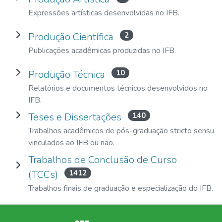
Expressões artísticas desenvolvidas no IFB.
Expand Produção Científica
2
Produção Científica
Publicações acadêmicas produzidas no IFB.
Expand Produção Técnica
10
Produção Técnica
Relatórios e documentos técnicos desenvolvidos no
IFB.
Expand Teses e Dissertações
140
Teses e Dissertações
Trabalhos acadêmicos de pós-graduação stricto sensu
vinculados ao IFB ou não.
Trabalhos de Conclusão de Curso
Expand Trabalhos de Conclusão de Curso (TCCs)
1412
(TCCs)
Trabalhos finais de graduação e especialização do IFB.