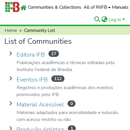
Communities & Collections
All of RIIFB
Manuals 
Log In
Home
Community List
List of Communities
Expand Editora IFB
27
Editora IFB
Publicações acadêmicas e técnicas editadas pelo
Instituto Federal de Brasília.
Expand Eventos IFB
112
Eventos IFB
Registros e produções acadêmicas dos eventos
promovidos pelo IFB.
Expand Material Acessível
0
Material Acessível
Materiais adaptados para acessibilidade e inclusão,
com acesso restrito ou não.
Expand Produção Artística
1
Produção Artística