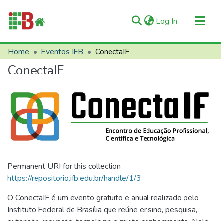
(current)
Log In
Communities & Collections
Home
Eventos IFB
ConectaIF
All of RIIFB
ConectaIF
Manuals and Terms
Statistics
About RIIFB
Help
Contacts
Permanent URI for this collection
https://repositorio.ifb.edu.br/handle/1/3
O ConectaIF é um evento gratuito e anual realizado pelo
Instituto Federal de Brasília que reúne ensino, pesquisa,