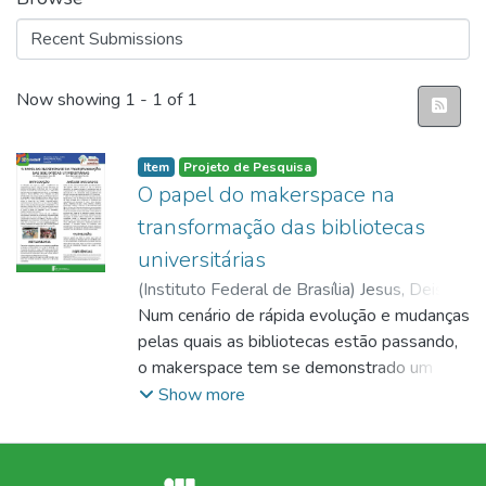
Recent Submissions
Now showing
1 - 1 of 1
Item
Projeto de Pesquisa
O papel do makerspace na
transformação das bibliotecas
universitárias
(
Instituto Federal de Brasília
)
Jesus, Deise
Lourenço de
Num cenário de rápida evolução e mudanças
pelas quais as bibliotecas estão passando,
o makerspace tem se demonstrado um
espaço de muito potencial, uma vez que na
Show more
literatura científica sobre o tema é
constantemente correlacionado com as
bibliotecas. A pesquisa tem como objetivo