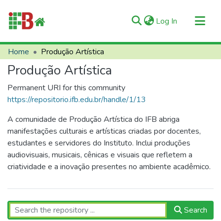
(current)
Log In
Communities & Collections
Home
Produção Artística
All of RIIFB
Produção Artística
Manuals and Terms
Permanent URI for this community
Statistics
https://repositorio.ifb.edu.br/handle/1/13
About RIIFB
A comunidade de Produção Artística do IFB abriga
Help
manifestações culturais e artísticas criadas por docentes,
estudantes e servidores do Instituto. Inclui produções
Contacts
audiovisuais, musicais, cênicas e visuais que refletem a
criatividade e a inovação presentes no ambiente acadêmico.
Search