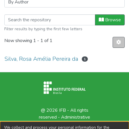
Browsing Produção Artística by Auth
Browse
Filter results by typing the first few letters
Now showing
1 - 1 of 1
Silva, Rosa Amélia Pereira da
1
@ 2026 IFB - All rights
reserved -
Administrative
contact
We collect and process your personal information for the