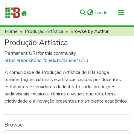
(current)
Log In
Communities & Collections
Home
Produção Artística
Browse by Author
All of RIIFB
Produção Artística
Manuals and Terms
Permanent URI for this community
About RIIFB
https://repositorio.ifb.edu.br/handle/1/13
Help
A comunidade de Produção Artística do IFB abriga
Contacts
manifestações culturais e artísticas criadas por docentes,
estudantes e servidores do Instituto. Inclui produções
audiovisuais, musicais, cênicas e visuais que refletem a
criatividade e a inovação presentes no ambiente acadêmico.
Browse