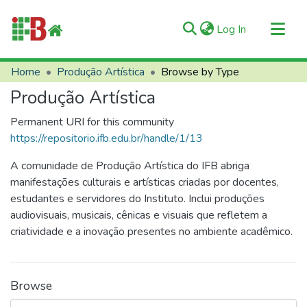
(current)
Log In
Communities & Collections
Home
Produção Artística
Browse by Type
All of RIIFB
Produção Artística
Manuals and Terms
Permanent URI for this community
About RIIFB
https://repositorio.ifb.edu.br/handle/1/13
Help
A comunidade de Produção Artística do IFB abriga
Contacts
manifestações culturais e artísticas criadas por docentes,
estudantes e servidores do Instituto. Inclui produções
audiovisuais, musicais, cênicas e visuais que refletem a
criatividade e a inovação presentes no ambiente acadêmico.
Browse