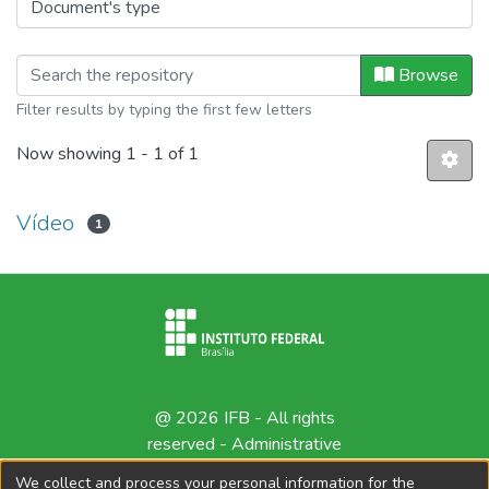
Browsing Produção Artística by Docu
Browse
Filter results by typing the first few letters
Now showing
1 - 1 of 1
Vídeo
1
@ 2026 IFB - All rights
reserved -
Administrative
contact
We collect and process your personal information for the