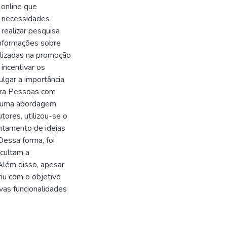
 online que
m necessidades
 realizar pesquisa
informações sobre
lizadas na promoção
incentivar os
lgar a importância
ara Pessoas com
am uma abordagem
tores, utilizou-se o
antamento de ideias
Dessa forma, foi
icultam a
Além disso, apesar
riu com o objetivo
vas funcionalidades