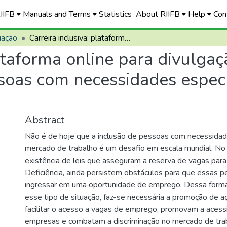
RIIFB
Manuals and Terms
Statistics
About RIIFB
Help
Con
uação
Carreira inclusiva: plataforma online para divulgação de oportunidades de emprego para pessoas com necessidades específicas do Distrito Federal
lataforma online para divulga
oas com necessidades específ
Abstract
Não é de hoje que a inclusão de pessoas com necessidad
mercado de trabalho é um desafio em escala mundial. No 
existência de leis que asseguram a reserva de vagas pa
Deficiência, ainda persistem obstáculos para que essas 
ingressar em uma oportunidade de emprego. Dessa forma,
esse tipo de situação, faz-se necessária a promoção de 
facilitar o acesso a vagas de emprego, promovam a acessi
empresas e combatam a discriminação no mercado de trab