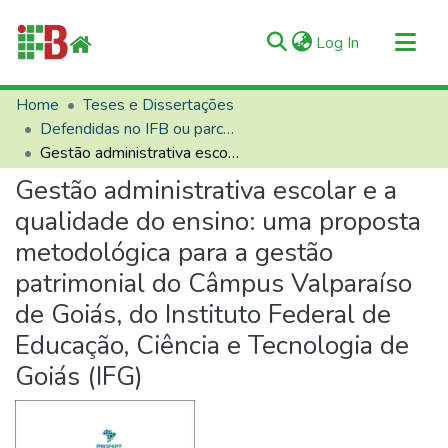
(current)
Log In
Communities & Collections
Home
Teses e Dissertações
Defendidas no IFB ou parceiros
All of RIIFB
Gestão administrativa escolar e a qualidade do ensino: uma proposta metodológica para a gestão patrimonial do Câmpus Valparaíso de Goiás, do Instituto Federal de Educação, Ciência e Tecnologia de Goiás (IFG)
Manuals and Terms
Gestão administrativa escolar e a
Statistics
qualidade do ensino: uma proposta
About RIIFB
metodológica para a gestão
Help
patrimonial do Câmpus Valparaíso
Contacts
de Goiás, do Instituto Federal de
Educação, Ciência e Tecnologia de
Goiás (IFG)