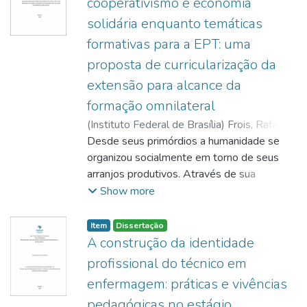
cooperativismo e economia
solidária enquanto temáticas
formativas para a EPT: uma
proposta de curricularização da
extensão para alcance da
formação omnilateral
(
Instituto Federal de Brasília
)
Frois, Rafael
Rodrigues de Sousa
Desde seus primórdios a humanidade se
organizou socialmente em torno de seus
arranjos produtivos. Através de sua
intervenção na natureza o humano aprendeu
Show more
a
sobreviver, criando conhecimentos úteis
Item
Dissertação
para a produção de elementos necessários
A construção da identidade
à sua subsistência. Enquanto construía
profissional do técnico em
coletivamente tais aprendizados, o humano
enfermagem: práticas e vivências
também os ensinava às gerações
pedagógicas no estágio
posteriores, tornando o trabalho a primeira