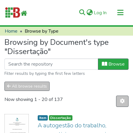
(current)
Log In
Communities & Collections
Home
Browse by Type
All of RIIFB
Browsing by Document's type
Manuals and Terms
"Dissertação"
About RIIFB
Browse
Help
Filter results by typing the first few letters
Contacts
All browse results
Now showing
1 - 20 of 137
Item
Dissertação
A autogestão do trabalho,