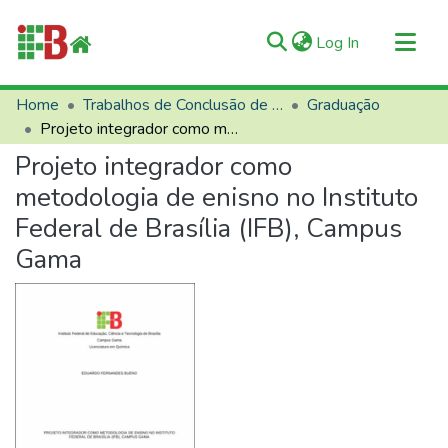
(current)
Log In
Communities & Collections
Home
Trabalhos de Conclusão de Curso (TCCs)
Graduação
Projeto integrador como metodologia de enisno no Instituto Federal de Brasília (IFB), Campus Gama
All of RIIFB
Projeto integrador como
Manuals and Terms
metodologia de enisno no Instituto
Statistics
Federal de Brasília (IFB), Campus
About RIIFB
Gama
Help
Contacts