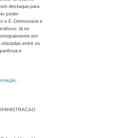
 com destaque para
 No poder
omo o E-Democracia e
rativos. Já no
s principalmente em
utilizadas entre os
sparência e
formação
,
ADMINISTRACAO