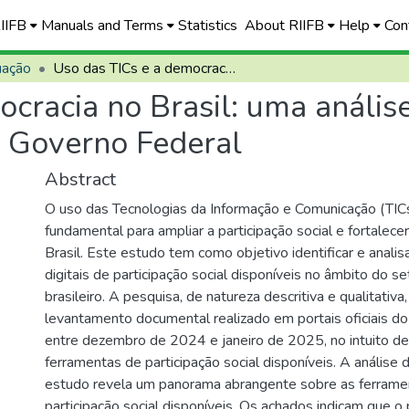
RIIFB
Manuals and Terms
Statistics
About RIIFB
Help
Con
uação
Uso das TICs e a democracia no Brasil: uma análise das ferramentas de participação social no Governo Federal
ocracia no Brasil: uma anális
o Governo Federal
Abstract
O uso das Tecnologias da Informação e Comunicação (TI
fundamental para ampliar a participação social e fortalece
Brasil. Este estudo tem como objetivo identificar e analis
digitais de participação social disponíveis no âmbito do se
brasileiro. A pesquisa, de natureza descritiva e qualitati
levantamento documental realizado em portais oficiais do
entre dezembro de 2024 e janeiro de 2025, no intuito d
ferramentas de participação social disponíveis. A análise
estudo revela um panorama abrangente sobre as ferramen
participação social disponíveis. Os achados indicam que o