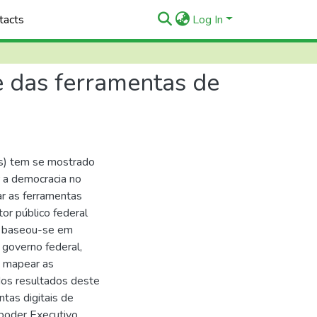
tacts
Log In
e das ferramentas de
Cs) tem se mostrado
r a democracia no
ar as ferramentas
tor público federal
va, baseou-se em
 governo federal,
e mapear as
 dos resultados deste
tas digitais de
 poder Executivo