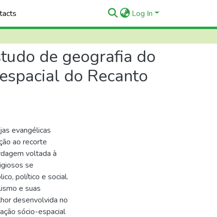
tacts
Log In
studo de geografia do
 espacial do Recanto
ejas evangélicas
ação ao recorte
rdagem voltada à
igiosos se
co, político e social.
lismo e suas
hor desenvolvida no
ação sócio-espacial