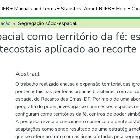
RIIFB
Manuals and Terms
Statistics
About RIIFB
Help
Con
uação
Segregação sócio-espacial como território da fé: estudo de geografia do poder das igrejas pentecostais aplicado ao recorte espacial do Recanto das Emas - DF
cial como território da fé: e
tecostais aplicado ao recorte
Abstract
O trabalho realizado analisa a expansão territorial das igr
pentecostais nas periferias urbanas brasileiras, com aplic
espacial do Recanto das Emas-DF. Por meio de uma abo
geografia do poder, investiga-se como esses espaços rel
configuram como territórios da fé, centros de poder simbóli
A pesquisa revela o crescimento numérico do pentecosta
adaptações como sendo resultado de uma estratégia mel
que se refere ao trato com as áreas afetadas pela segreg