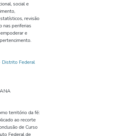
onal, social e
himento,
tatísticos, revisão
 nas periferias
r, empoderar e
 pertencimento.
 Distrito Federal
MANA
o território da fé:
licado ao recorte
onclusão de Curso
tuto Federal de