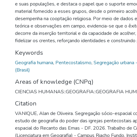
e suas populações, e destaca o papel que o suporte emoci
material fornecido a esses grupos, desde o primeiro acol
desempenha na cooptação religiosa. Por meio de dados es
teórica e observações em campo, evidencia-se que o êxito
decorre da inserção territorial e da capacidade de acolhe
fidelizar os crentes, reforçando identidades e construindo
Keywords
Geografia humana
,
Pentecostalismo
,
Segregação urbana -
(Brasil)
Areas of knowledge (CNPq)
CIENCIAS HUMANAS::GEOGRAFIA::GEOGRAFIA HU
Citation
VANIQUE, Alan de Oliveira. Segregação sócio-espacial com
estudo de geografia do poder das igrejas pentecostais ap
espacial do Recanto das Emas - DF. 2026. Trabalho de C
(Licenciatura em Geografia) - Campus Riacho Fundo, Insti