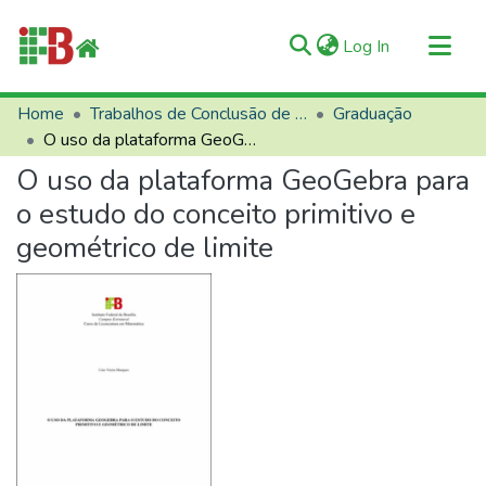
(current)
Log In
Communities & Collections
Home
Trabalhos de Conclusão de Curso (TCCs)
Graduação
O uso da plataforma GeoGebra para o estudo do conceito primitivo e geométrico de limite
All of RIIFB
O uso da plataforma GeoGebra para
Manuals and Terms
o estudo do conceito primitivo e
Statistics
geométrico de limite
About RIIFB
Help
Contacts