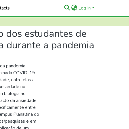
tacts
Log In
 dos estudantes de
na durante a pandemia
 da pandemia
ominada COVID-19.
ade, entre elas a
 ansiedade no
m biologia no
pacto da ansiedade
cificamente entre
Campus Planaltina do
dos/pesquisas e em
plicação de um