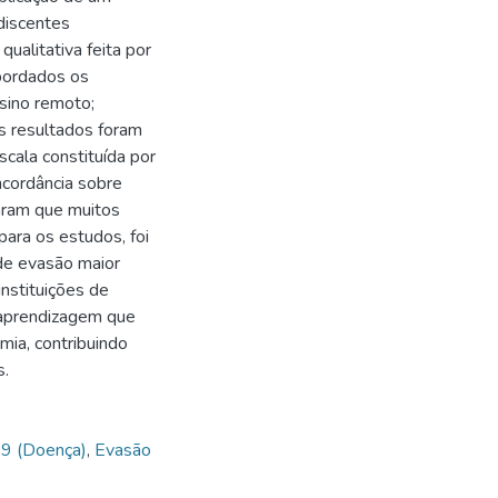
discentes
ualitativa feita por
bordados os
sino remoto;
 resultados foram
cala constituída por
oncordância sobre
aram que muitos
ara os estudos, foi
de evasão maior
nstituições de
 aprendizagem que
ia, contribuindo
s.
9 (Doença)
,
Evasão