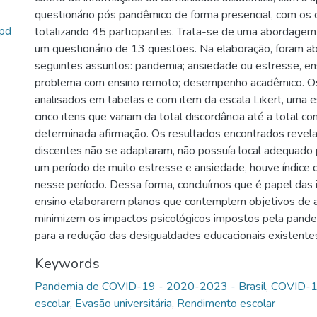
questionário pós pandêmico de forma presencial, com os 
.pd
totalizando 45 participantes. Trata-se de uma abordagem q
um questionário de 13 questões. Na elaboração, foram a
seguintes assuntos: pandemia; ansiedade ou estresse, en
problema com ensino remoto; desempenho acadêmico. Os
analisados em tabelas e com item da escala Likert, uma es
cinco itens que variam da total discordância até a total c
determinada afirmação. Os resultados encontrados revel
discentes não se adaptaram, não possuía local adequado p
um período de muito estresse e ansiedade, houve índice 
nesse período. Dessa forma, concluímos que é papel das i
ensino elaborarem planos que contemplem objetivos de
minimizem os impactos psicológicos impostos pela pandem
para a redução das desigualdades educacionais existente
Keywords
Pandemia de COVID-19 - 2020-2023 - Brasil
,
COVID-1
escolar
,
Evasão universitária
,
Rendimento escolar