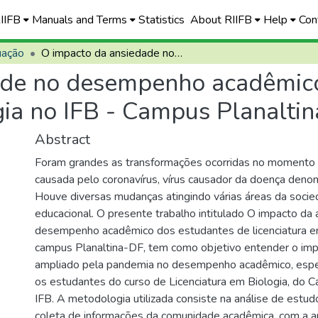
RIIFB
Manuals and Terms
Statistics
About RIIFB
Help
Con
uação
O impacto da ansiedade no desempenho acadêmico dos estudantes de licenciatura em biologia no IFB - Campus Planaltina durante a pandemia
ade no desempenho acadêmico
ogia no IFB - Campus Planalti
Abstract
Foram grandes as transformações ocorridas no momento
causada pelo coronavírus, vírus causador da doença den
Houve diversas mudanças atingindo várias áreas da socied
educacional. O presente trabalho intitulado O impacto da
desempenho acadêmico dos estudantes de licenciatura e
campus Planaltina-DF, tem como objetivo entender o im
ampliado pela pandemia no desempenho acadêmico, espe
os estudantes do curso de Licenciatura em Biologia, do 
IFB. A metodologia utilizada consiste na análise de estu
coleta de informações da comunidade acadêmica, com a a