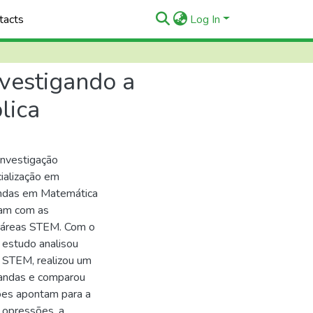
tacts
Log In
vestigando a
lica
investigação
ialização em
andas em Matemática
vam com as
s áreas STEM. Com o
o estudo analisou
 STEM, realizou um
ciandas e comparou
ões apontam para a
s opressões, a