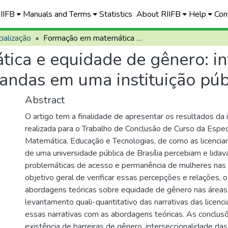
RIIFB
Manuals and Terms
Statistics
About RIIFB
Help
Con
ialização
Formação em matemática e equidade de gênero: investigando a perspectiva de licenciandas em uma instituição pública
ca e equidade de gênero: in
iandas em uma instituição púb
Abstract
O artigo tem a finalidade de apresentar os resultados da 
realizada para o Trabalho de Conclusão de Curso da Espec
Matemática, Educação e Tecnologias, de como as licenci
de uma universidade pública de Brasília percebiam e lida
problemáticas de acesso e permanência de mulheres na
objetivo geral de verificar essas percepções e relações, 
abordagens teóricas sobre equidade de gênero nas áreas
levantamento quali-quantitativo das narrativas das licen
essas narrativas com as abordagens teóricas. As conclus
existência de barreiras de gênero, interseccionalidade da