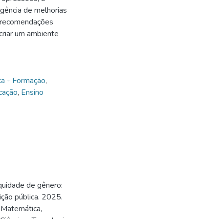
gência de melhorias
õe recomendações
criar um ambiente
ca - Formação
,
cação
,
Ensino
quidade de gênero:
ição pública. 2025.
 Matemática,