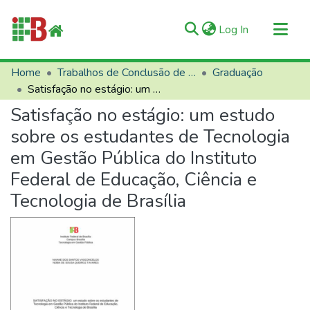
(current)
Log In
Communities & Collections
Home
Trabalhos de Conclusão de Curso (TCCs)
Graduação
Satisfação no estágio: um estudo sobre os estudantes de Tecnologia em Gestão Pública do Instituto Federal de Educação, Ciência e Tecnologia de Brasília
All of RIIFB
Satisfação no estágio: um estudo
Manuals and Terms
sobre os estudantes de Tecnologia
Statistics
em Gestão Pública do Instituto
About RIIFB
Federal de Educação, Ciência e
Help
Tecnologia de Brasília
Contacts