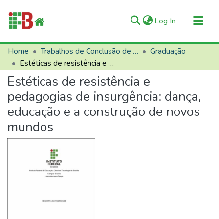
(current)
Log In
Communities & Collections
Home
Trabalhos de Conclusão de Curso (TCCs)
Graduação
Estéticas de resistência e pedagogias de insurgência: dança, educação e a construção de novos mundos
All of RIIFB
Estéticas de resistência e
Manuals and Terms
pedagogias de insurgência: dança,
Statistics
educação e a construção de novos
About RIIFB
mundos
Help
Contacts