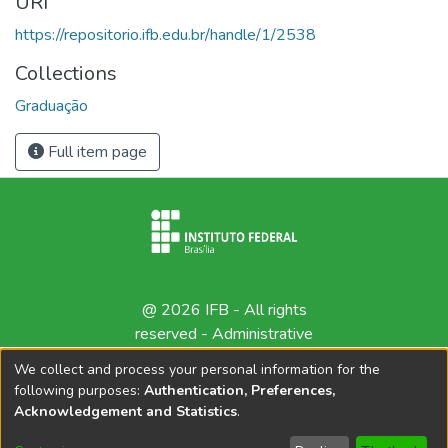
URI
https://repositorio.ifb.edu.br/handle/1/2538
Collections
Graduação
Full item page
@ 2026 IFB - All rights
reserved -
Administrative
contact
We collect and process your personal information for the
following purposes:
Authentication, Preferences,
Acknowledgement and Statistics
.