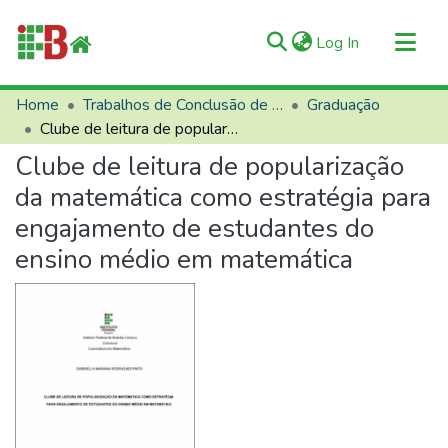
(current)
Log In
Communities & Collections
Home
Trabalhos de Conclusão de Curso (TCCs)
Graduação
Clube de leitura de popularização da matemática como estratégia para engajamento de estudantes do ensino médio em matemática
All of RIIFB
Clube de leitura de popularização
Manuals and Terms
da matemática como estratégia para
Statistics
engajamento de estudantes do
About RIIFB
ensino médio em matemática
Help
Contacts