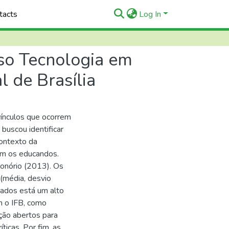
tacts
Log In
rso Tecnologia em
l de Brasília
 vínculos que ocorrem
 buscou identificar
contexto da
om os educandos.
Honório (2013). Os
 (média, desvio
chados está um alto
m o IFB, como
ção abertos para
ticas. Por fim, as