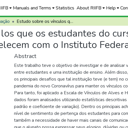
RIIFB
Manuals and Terms
Statistics
About RIIFB
Help
Con
uação
Estudo sobre os vínculos que os estudantes do curso Tecnologia em Gestão Pública estabelecem com o Instituto Federal de Brasília
ulos que os estudantes do cu
lecem com o Instituto Federa
Abstract
Este trabalho teve o objetivo de investigar e de analisar
entre estudantes e uma instituição de ensino. Além disso,
os principais desafios que tal instituição teve (e tem) no 
pandemia do novo Coronavírus para manter os vínculos c
Para tanto, foi aplicado a Escala de Vínculos de Alves e 
dados foram analisados utilizando estatísticas descritivas
padrão e coeficiente de variação). Dentro os principais a
nível de sentimento de pertença dos estudantes para co
também a necessidade de haver mais canais de comunica
que o alunato possa expressar seus elogios, dúvidas ou crí