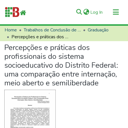
(current)
Log In
Communities & Collections
Home
Trabalhos de Conclusão de Curso (TCCs)
Graduação
Percepções e práticas dos profissionais do sistema socioeducativo do Distrito Federal: uma comparação entre internação, meio aberto e semiliberdade
All of RIIFB
Percepções e práticas dos
Manuals and Terms
profissionais do sistema
Statistics
socioeducativo do Distrito Federal:
About RIIFB
uma comparação entre internação,
Help
meio aberto e semiliberdade
Contacts