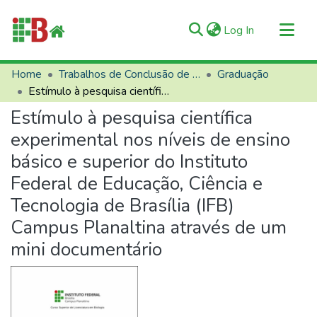
(current)
Log In
Communities & Collections
Home
Trabalhos de Conclusão de Curso (TCCs)
Graduação
Estímulo à pesquisa científica experimental nos níveis de ensino básico e superior do Instituto Federal de Educação, Ciência e Tecnologia de Brasília (IFB) Campus Planaltina através de um mini documentário
All of RIIFB
Estímulo à pesquisa científica
Manuals and Terms
experimental nos níveis de ensino
Statistics
básico e superior do Instituto
About RIIFB
Federal de Educação, Ciência e
Help
Tecnologia de Brasília (IFB)
Contacts
Campus Planaltina através de um
mini documentário