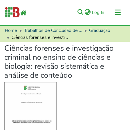
(current)
Log In
Communities & Collections
Home
Trabalhos de Conclusão de Curso (TCCs)
Graduação
Ciências forenses e investigação criminal no ensino de ciências e biologia: revisão sistemática e análise de conteúdo
All of RIIFB
Ciências forenses e investigação
Manuals and Terms
criminal no ensino de ciências e
Statistics
biologia: revisão sistemática e
About RIIFB
análise de conteúdo
Help
Contacts