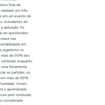
tivo final de
 validado em três
 e em um evento de
tes: estudantes do
 aplicação, foi
a um questionário
m base nas
ceitabilidade em
os jogadores os
o, mais de 90% dos
o conteúdo enquanto
é uma ferramenta
zar as partidas, os
se em mais de 89%
tunidade. Assim,
ara o aprendizado
resse pelo conteúdo
oi considerado