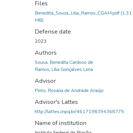
Files
Benedita_Souza_Lilia_Ramos_CGAM.pdf
(1.31
MB)
Defense date
2023
Authors
Sousa, Benedita Cardoso de
Ramos, Lília Gonçalves Lima
Advisor
Pinto, Rosana de Andrade Araújo
Advisor's Lattes
http://lattes.cnpq.br/4617198394368775
Name of institution
Instituto Federal de Brasília