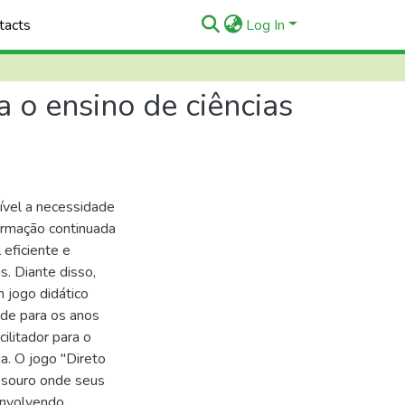
tacts
Log In
a o ensino de ciências
ível a necessidade
ormação continuada
eficiente e
s. Diante disso,
 jogo didático
ade para os anos
ilitador para o
a. O jogo "Direto
tesouro onde seus
envolvendo