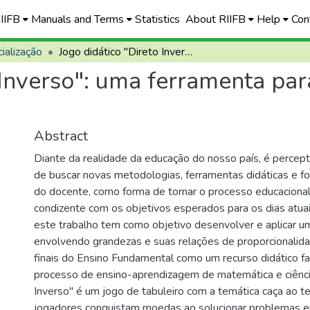
RIIFB
Manuals and Terms
Statistics
About RIIFB
Help
Con
ialização
Jogo didático "Direto Inverso": uma ferramenta para o ensino de ciências e matemática
 Inverso": uma ferramenta par
Abstract
Diante da realidade da educação do nosso país, é percept
de buscar novas metodologias, ferramentas didáticas e f
do docente, como forma de tornar o processo educacional 
condizente com os objetivos esperados para os dias atuai
este trabalho tem como objetivo desenvolver e aplicar um
envolvendo grandezas e suas relações de proporcionalid
finais do Ensino Fundamental como um recurso didático fac
processo de ensino-aprendizagem de matemática e ciênci
Inverso" é um jogo de tabuleiro com a temática caça ao 
jogadores conquistam moedas ao solucionar problemas 