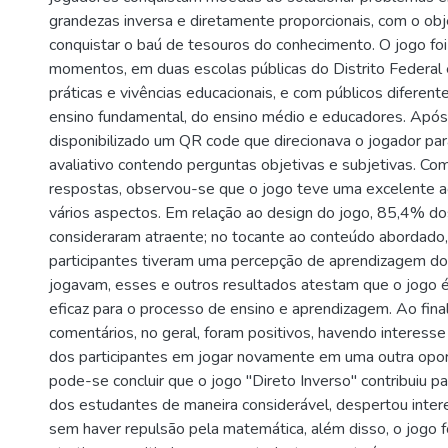
grandezas inversa e diretamente proporcionais, com o obje
conquistar o baú de tesouros do conhecimento. O jogo foi
momentos, em duas escolas públicas do Distrito Federal
práticas e vivências educacionais, e com públicos diferen
ensino fundamental, do ensino médio e educadores. Após a
disponibilizado um QR code que direcionava o jogador par
avaliativo contendo perguntas objetivas e subjetivas. Co
respostas, observou-se que o jogo teve uma excelente a
vários aspectos. Em relação ao design do jogo, 85,4% d
consideraram atraente; no tocante ao conteúdo abordad
participantes tiveram uma percepção de aprendizagem d
jogavam, esses e outros resultados atestam que o jogo 
eficaz para o processo de ensino e aprendizagem. Ao finali
comentários, no geral, foram positivos, havendo interes
dos participantes em jogar novamente em uma outra opor
pode-se concluir que o jogo "Direto Inverso" contribuiu p
dos estudantes de maneira considerável, despertou inte
sem haver repulsão pela matemática, além disso, o jogo f