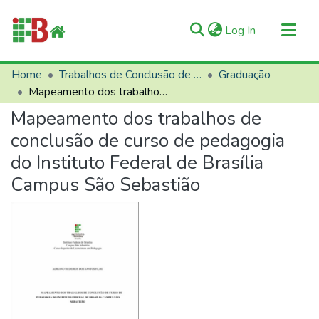
(current)
Log In
Communities & Collections
Home
Trabalhos de Conclusão de Curso (TCCs)
Graduação
Mapeamento dos trabalhos de conclusão de curso de pedagogia do Instituto Federal de Brasília Campus São Sebastião
All of RIIFB
Mapeamento dos trabalhos de
Manuals and Terms
conclusão de curso de pedagogia
Statistics
do Instituto Federal de Brasília
About RIIFB
Campus São Sebastião
Help
Contacts