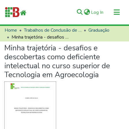
(current)
Log In
Communities & Collections
Home
Trabalhos de Conclusão de Curso (TCCs)
Graduação
Minha trajetória - desafios e descobertas como deficiente intelectual no curso superior de Tecnologia em Agroecologia
All of RIIFB
Minha trajetória - desafios e
Manuals and Terms
descobertas como deficiente
Statistics
intelectual no curso superior de
About RIIFB
Tecnologia em Agroecologia
Help
Contacts