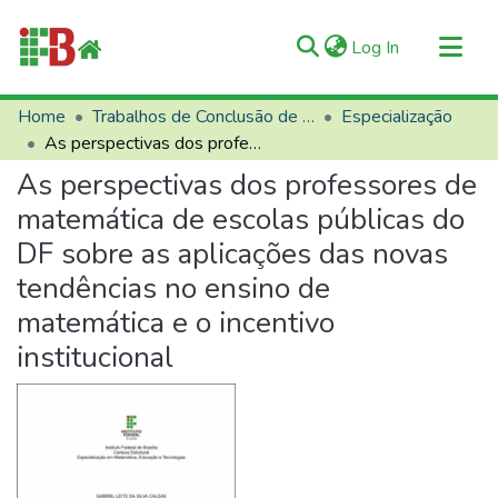
(current)
Log In
Communities & Collections
Home
Trabalhos de Conclusão de Curso (TCCs)
Especialização
As perspectivas dos professores de matemática de escolas públicas do DF sobre as aplicações das novas tendências no ensino de matemática e o incentivo institucional
All of RIIFB
As perspectivas dos professores de
Manuals and Terms
matemática de escolas públicas do
Statistics
DF sobre as aplicações das novas
About RIIFB
tendências no ensino de
Help
matemática e o incentivo
Contacts
institucional