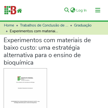
(current)
Log In
Communities & Collections
Home
Trabalhos de Conclusão de Curso (TCCs)
Graduação
Experimentos com materiais de baixo custo: uma estratégia alternativa para o ensino de bioquímica
All of RIIFB
Experimentos com materiais de
Manuals and Terms
baixo custo: uma estratégia
Statistics
alternativa para o ensino de
About RIIFB
bioquímica
Help
Contacts