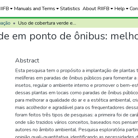
RIIFB
Manuals and Terms
Statistics
About RIIFB
Help
Con
uação
Uso de cobertura verde em ponto de ônibus: melhorias ambientais e o bem-estar social
de em ponto de ônibus: melho
Abstract
Esta pesquisa tem o propósito a implantação de plantas 
melíferas em paradas de ônibus públicos para fomentar a 
insetos, regular o ambiente interno e promover o bem-esta
dessas plantas em locais como paradas de ônibus público
para melhorar a qualidade do ar e a estética ambiental, c
mais acolhedor e agradável para os frequentadores dessas
foram feitos três tipos de pesquisas: a primeira foi de cará
onde são trazidos vários conceitos, baseados nos pensa
autores no âmbito ambiental. Pesquisa esploratória part
opinião quali-quantitativa, identificando as necessidades 