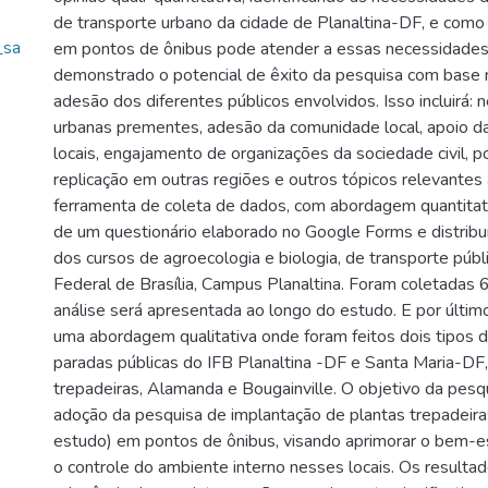
de transporte urbano da cidade de Planaltina-DF, e como
_sa
em pontos de ônibus pode atender a essas necessidades.
demonstrado o potencial de êxito da pesquisa com base 
adesão dos diferentes públicos envolvidos. Isso incluirá:
urbanas prementes, adesão da comunidade local, apoio d
locais, engajamento de organizações da sociedade civil, p
replicação em outras regiões e outros tópicos relevantes
ferramenta de coleta de dados, com abordagem quantitativ
de um questionário elaborado no Google Forms e distrib
dos cursos de agroecologia e biologia, de transporte públi
Federal de Brasília, Campus Planaltina. Foram coletadas 
análise será apresentada ao longo do estudo. E por último
uma abordagem qualitativa onde foram feitos dois tipos d
paradas públicas do IFB Planaltina -DF e Santa Maria-DF
trepadeiras, Alamanda e Bougainville. O objetivo da pesq
adoção da pesquisa de implantação de plantas trepadeira
estudo) em pontos de ônibus, visando aprimorar o bem-esta
o controle do ambiente interno nesses locais. Os resulta