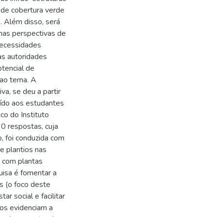
 de cobertura verde
 Além disso, será
nas perspectivas de
 necessidades
as autoridades
otencial de
 ao tema. A
a, se deu a partir
uído aos estudantes
co do Instituto
60 respostas, cuja
, foi conduzida com
e plantios nas
, com plantas
uisa é fomentar a
s (o foco deste
r social e facilitar
dos evidenciam a