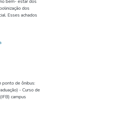
o no bem- estar dos
polinização dos
cial. Esses achados
a
 ponto de ônibus:
raduação) - Curso de
 (IFB) campus