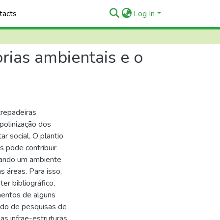
tacts
Log In
rias ambientais e o
trepadeiras
polinização dos
r social. O plantio
s pode contribuir
riando um ambiente
 áreas. Para isso,
ter bibliográfico,
mentos de alguns
indo de pesquisas de
das infrae-estruturas