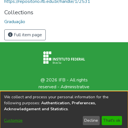
https://repositorio.ifb.edu.br/handle/1/2531
Collections
Graduação
Full item page
@ 2026 IFB - All rights
reserved -
Administrative
contact
We collect and process your personal information for the
following purposes:
Authentication, Preferences,
Acknowledgement and Statistics
.
Customize
Decline
That's ok