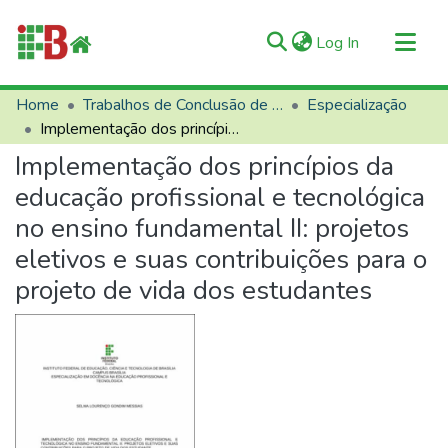
(current)
Log In
Communities & Collections
Home
Trabalhos de Conclusão de Curso (TCCs)
Especialização
Implementação dos princípios da educação profissional e tecnológica no ensino fundamental II: projetos eletivos e suas contribuições para o projeto de vida dos estudantes
All of RIIFB
Implementação dos princípios da
Manuals and Terms
educação profissional e tecnológica
Statistics
no ensino fundamental II: projetos
About RIIFB
eletivos e suas contribuições para o
Help
projeto de vida dos estudantes
Contacts