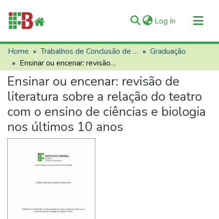
(current)
Log In
Communities & Collections
Home
Trabalhos de Conclusão de Curso (TCCs)
Graduação
Ensinar ou encenar: revisão de literatura sobre a relação do teatro com o ensino de ciências e biologia nos últimos 10 anos
All of RIIFB
Ensinar ou encenar: revisão de
Manuals and Terms
literatura sobre a relação do teatro
Statistics
com o ensino de ciências e biologia
About RIIFB
nos últimos 10 anos
Help
Contacts