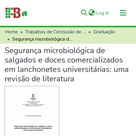
(current)
Log In
Communities & Collections
Home
Trabalhos de Conclusão de Curso (TCCs)
Graduação
Segurança microbiológica de salgados e doces comercializados em lanchonetes universitárias: uma revisão de literatura
All of RIIFB
Segurança microbiológica de
Manuals and Terms
salgados e doces comercializados
Statistics
em lanchonetes universitárias: uma
About RIIFB
revisão de literatura
Help
Contacts