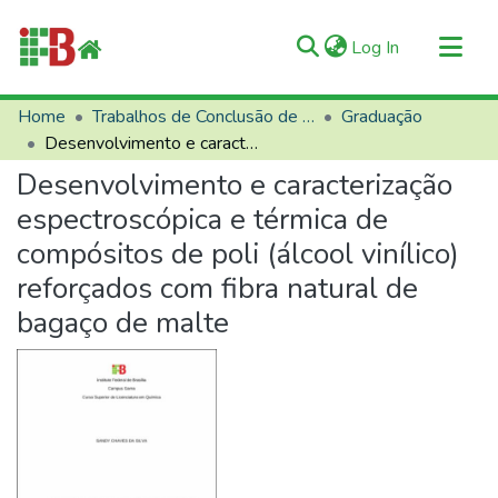
(current)
Log In
Communities & Collections
Home
Trabalhos de Conclusão de Curso (TCCs)
Graduação
Desenvolvimento e caracterização espectroscópica e térmica de compósitos de poli (álcool vinílico) reforçados com fibra natural de bagaço de malte
All of RIIFB
Desenvolvimento e caracterização
Manuals and Terms
espectroscópica e térmica de
Statistics
compósitos de poli (álcool vinílico)
About RIIFB
reforçados com fibra natural de
Help
bagaço de malte
Contacts