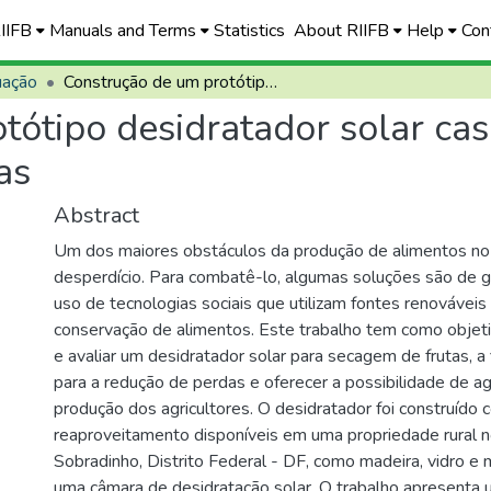
RIIFB
Manuals and Terms
Statistics
About RIIFB
Help
Con
uação
Construção de um protótipo desidratador solar caseiro de baixo custo para secagem de frutas
ótipo desidratador solar cas
as
Abstract
Um dos maiores obstáculos da produção de alimentos no 
desperdício. Para combatê-lo, algumas soluções são de g
uso de tecnologias sociais que utilizam fontes renováveis
conservação de alimentos. Este trabalho tem como objetivo
e avaliar um desidratador solar para secagem de frutas, a 
para a redução de perdas e oferecer a possibilidade de a
produção dos agricultores. O desidratador foi construído 
reaproveitamento disponíveis em uma propriedade rural 
Sobradinho, Distrito Federal - DF, como madeira, vidro e 
uma câmara de desidratação solar. O trabalho apresenta 