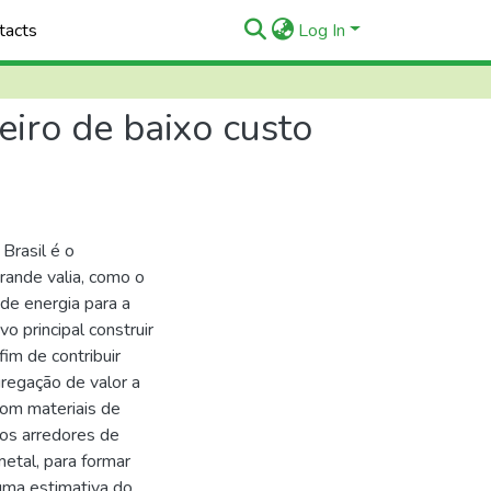
tacts
Log In
eiro de baixo custo
Brasil é o
rande valia, como o
 de energia para a
 principal construir
fim de contribuir
gregação de valor a
com materiais de
nos arredores de
metal, para formar
uma estimativa do