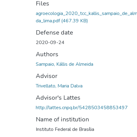
Files
agroecologia_2020_tcc_kallis_sampaio_de_alm
da_lima.pdf
(467.39 KB)
Defense date
2020-09-24
Authors
Sampaio, Kállis de Almeida
Advisor
Trivellato, Maria Dalva
Advisor's Lattes
http://lattes.cnpq.br/5428503458853497
Name of institution
Instituto Federal de Brasília