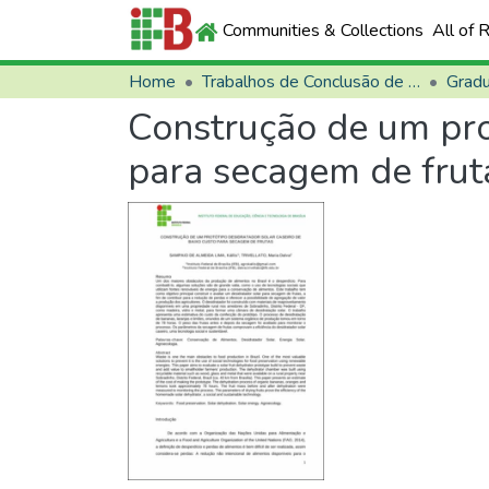
Communities & Collections
All of 
Home
Trabalhos de Conclusão de Curso (TCCs)
Grad
Construção de um prot
para secagem de frut