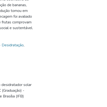
ação de bananas,
rodução tomou em
ecagem foi avaliado
e frutas comprovam
social e sustentável.
- Desidratação
,
 desidratador solar
C (Graduação) -
 Brasília (IFB)