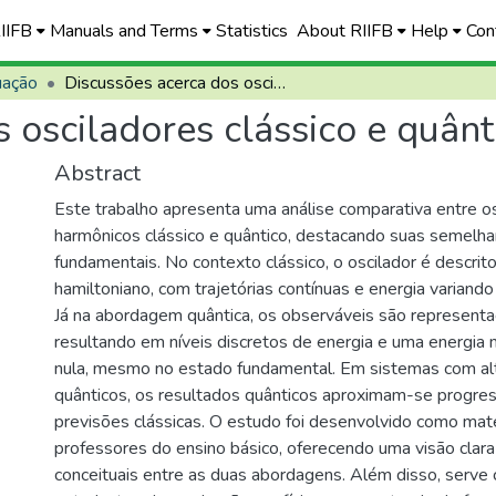
RIIFB
Manuals and Terms
Statistics
About RIIFB
Help
Con
uação
Discussões acerca dos osciladores clássico e quântico
 osciladores clássico e quânt
Abstract
Este trabalho apresenta uma análise comparativa entre o
harmônicos clássico e quântico, destacando suas semelha
fundamentais. No contexto clássico, o oscilador é descrit
hamiltoniano, com trajetórias contínuas e energia variando
Já na abordagem quântica, os observáveis são represent
resultando em níveis discretos de energia e uma energia
nula, mesmo no estado fundamental. Em sistemas com a
quânticos, os resultados quânticos aproximam-se progre
previsões clássicas. O estudo foi desenvolvido como mate
professores do ensino básico, oferecendo uma visão clara
conceituais entre as duas abordagens. Além disso, serve 