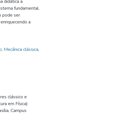
a didática a
 sistema fundamental.
o pode ser
, enriquecendo a
o
,
Mecânica clássica
,
res clássico e
ura em Física)
asília, Campus