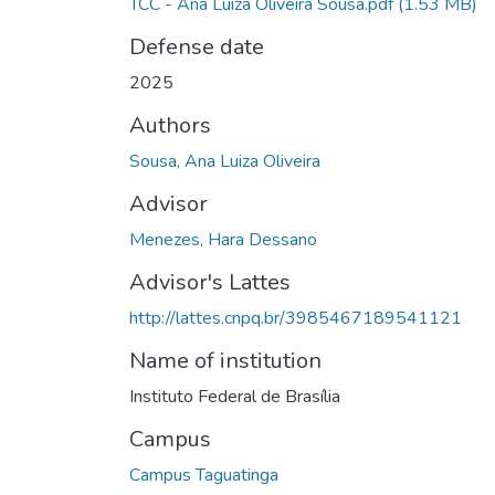
TCC - Ana Luiza Oliveira Sousa.pdf
(1.53 MB)
Defense date
2025
Authors
Sousa, Ana Luiza Oliveira
Advisor
Menezes, Hara Dessano
Advisor's Lattes
http://lattes.cnpq.br/3985467189541121
Name of institution
Instituto Federal de Brasília
Campus
Campus Taguatinga