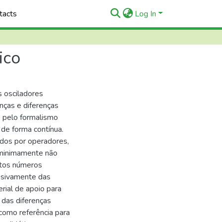
tacts
Log In
ico
s osciladores
nças e diferenças
o pelo formalismo
 de forma contínua.
ados por operadores,
 minimamente não
ltos números
ssivamente das
rial de apoio para
 das diferenças
como referência para