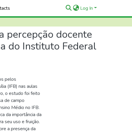
tacts
Log In
da percepção docente
a do Instituto Federal
ios pelos
lia (IFB) nas aulas
, o estudo foi feito
isa de campo
nsino Médio no IFB.
ca da importância da
ra seu uso e fruição.
bre a presença da