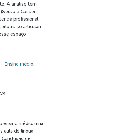
te. A análise tem
o (Souza e Cosson,
ncia profissional
eituais se articulam
 nesse espaço
a - Ensino médio
,
AS
no ensino médio: uma
s aula de língua
de Conclusão de