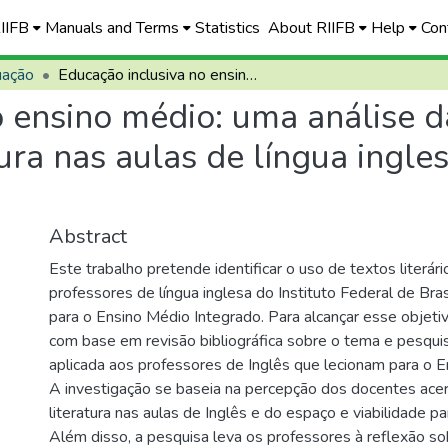
RIIFB
Manuals and Terms
Statistics
About RIIFB
Help
Con
uação
Educação inclusiva no ensino médio: uma análise da percepção docente sobre o uso de literatura nas aulas de língua inglesa do Instituto Federal de Brasília
o ensino médio: uma análise 
ura nas aulas de língua ingles
Abstract
Este trabalho pretende identificar o uso de textos literár
professores de língua inglesa do Instituto Federal de Brasí
para o Ensino Médio Integrado. Para alcançar esse objetivo
com base em revisão bibliográfica sobre o tema e pesqu
aplicada aos professores de Inglês que lecionam para o E
A investigação se baseia na percepção dos docentes acer
literatura nas aulas de Inglês e do espaço e viabilidade pa
Além disso, a pesquisa leva os professores à reflexão so