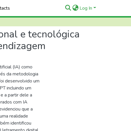
tacts
Log In
ional e tecnológica
rendizagem
ificial (IA) como
vés da metodologia
foi desenvolvido um
PT incluindo um
 a partir dele a
erados com IA
 evidenciou que a
 uma realidade
mbém identificou
 letramento digital