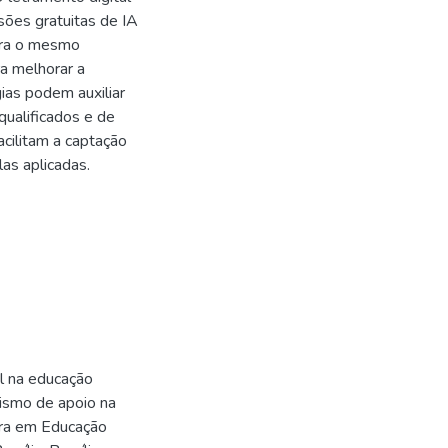
sões gratuitas de IA
ara o mesmo
ra melhorar a
ias podem auxiliar
ualificados e de
acilitam a captação
las aplicadas.
al na educação
nismo de apoio na
ura em Educação