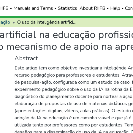
RIIFB
Manuals and Terms
Statistics
About RIIFB
Help
Con
uação
O uso da inteligência artificial na educação profissional e tecnológica EPT: o uso da IA como mecanismo de apoio na aprendizagem
artificial na educação profiss
mo mecanismo de apoio na ap
Abstract
Este artigo tem como objetivo investigar a Inteligência Art
recurso pedagógico para professores e estudantes. Atra
de pesquisa-ação, configurada como um estudo de caso, 
experimento pedagógico sobre o uso da IA na rotina da E
diagnóstico do planejamento docente para nortear a ação e
elaboração de propostas de uso de materiais didáticos g
(apresentações digitais, vídeos, aulas práticas). O estudo
adoção da IA na educação é um caminho viável e que já é
utilizada tanto por professores como por estudantes. Ta
desafios para a disseminação do uso da IA na educação: O