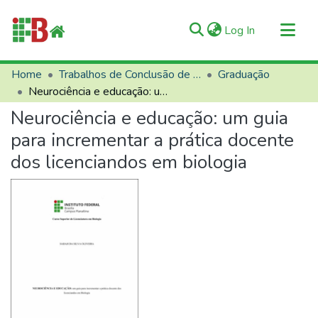
(current)
Log In
Communities & Collections
Home
Trabalhos de Conclusão de Curso (TCCs)
Graduação
Neurociência e educação: um guia para incrementar a prática docente dos licenciandos em biologia
All of RIIFB
Neurociência e educação: um guia
Manuals and Terms
para incrementar a prática docente
Statistics
dos licenciandos em biologia
About RIIFB
Help
Contacts