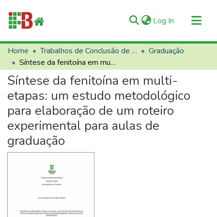
(current)
Log In
Communities & Collections
Home
Trabalhos de Conclusão de Curso (TCCs)
Graduação
Síntese da fenitoína em multi-etapas: um estudo metodológico para elaboração de um roteiro experimental para aulas de graduação
All of RIIFB
Síntese da fenitoína em multi-
Manuals and Terms
etapas: um estudo metodológico
Statistics
para elaboração de um roteiro
About RIIFB
experimental para aulas de
Help
graduação
Contacts