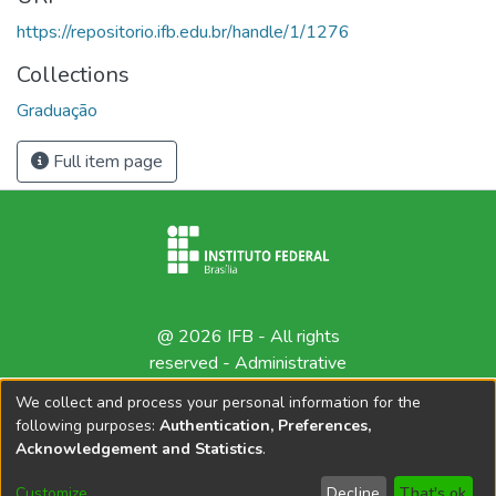
https://repositorio.ifb.edu.br/handle/1/1276
Collections
Graduação
Full item page
@ 2026 IFB - All rights
reserved -
Administrative
contact
We collect and process your personal information for the
following purposes:
Authentication, Preferences,
Acknowledgement and Statistics
.
Customize
Decline
That's ok