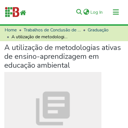
(current)
Log In
Communities & Collections
Home
Trabalhos de Conclusão de Curso (TCCs)
Graduação
A utilização de metodologias ativas de ensino-aprendizagem em educação ambiental
All of RIIFB
A utilização de metodologias ativas
Manuals and Terms
de ensino-aprendizagem em
Statistics
educação ambiental
About RIIFB
Help
Contacts