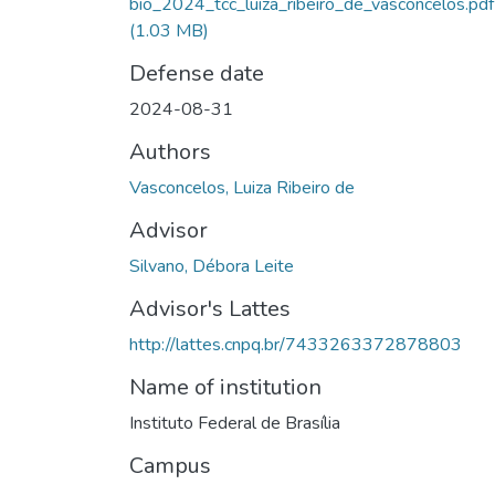
bio_2024_tcc_luiza_ribeiro_de_vasconcelos.pdf
(1.03 MB)
Defense date
2024-08-31
Authors
Vasconcelos, Luiza Ribeiro de
Advisor
Silvano, Débora Leite
Advisor's Lattes
http://lattes.cnpq.br/7433263372878803
Name of institution
Instituto Federal de Brasília
Campus