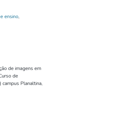
 e ensino
,
ação de imagens em
Curso de
B) campus Planaltina,