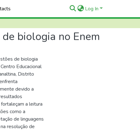
tacts
Log In
 de biologia no Enem
stões de biologia
 Centro Educacional
altina, Distrito
enfrenta
elmente devido a
 resultados
ortaleçam a leitura
ções como a
retação de linguagens
 na resolução de