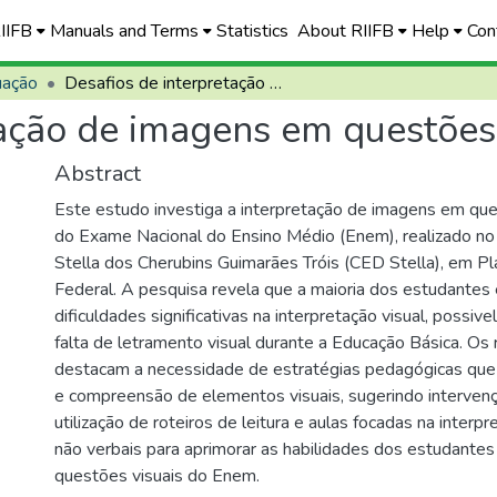
RIIFB
Manuals and Terms
Statistics
About RIIFB
Help
Con
uação
Desafios de interpretação de imagens em questões de biologia no Enem
tação de imagens em questões
Abstract
Este estudo investiga a interpretação de imagens em que
do Exame Nacional do Ensino Médio (Enem), realizado no
Stella dos Cherubins Guimarães Tróis (CED Stella), em Plan
Federal. A pesquisa revela que a maioria dos estudantes 
dificuldades significativas na interpretação visual, possiv
falta de letramento visual durante a Educação Básica. Os
destacam a necessidade de estratégias pedagógicas que f
e compreensão de elementos visuais, sugerindo interven
utilização de roteiros de leitura e aulas focadas na interp
não verbais para aprimorar as habilidades dos estudantes
questões visuais do Enem.