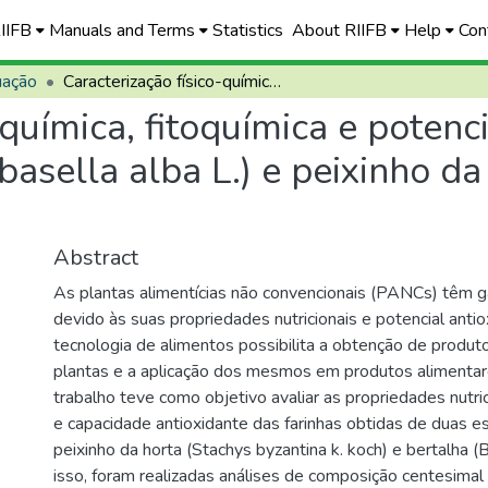
RIIFB
Manuals and Terms
Statistics
About RIIFB
Help
Con
uação
Caracterização físico-química, fitoquímica e potencial antioxidante das farinhas de bertalha (basella alba L.) e peixinho da horta (stachys byzantina k. koch)
-química, fitoquímica e potenc
basella alba L.) e peixinho da
Abstract
As plantas alimentícias não convencionais (PANCs) têm
devido às suas propriedades nutricionais e potencial antio
tecnologia de alimentos possibilita a obtenção de produ
plantas e a aplicação dos mesmos em produtos alimentare
trabalho teve como objetivo avaliar as propriedades nutric
e capacidade antioxidante das farinhas obtidas de duas 
peixinho da horta (Stachys byzantina k. koch) e bertalha (B
isso, foram realizadas análises de composição centesimal 