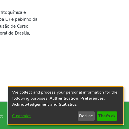
 fitoquímica e
ba L.) e peixinho da
clusão de Curso
al de Brasília,
We collect and process your personal information for the
following purposes:
Authentication, Preferences,
Acknowledgement and Statistics
.
ct
Customize
Decline
That's ok