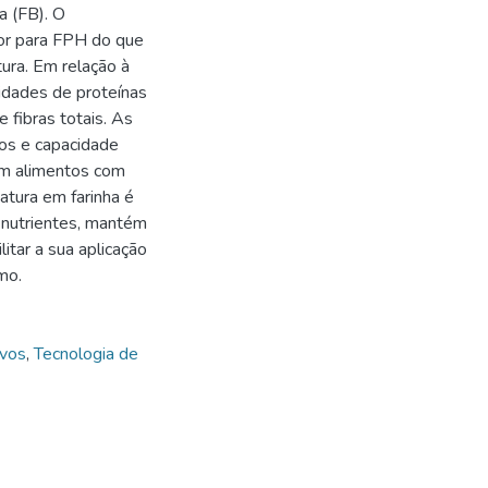
a (FB). O
ior para FPH do que
tura. Em relação à
idades de proteínas
 fibras totais. As
cos e capacidade
em alimentos com
atura em farinha é
 nutrientes, mantém
itar a sua aplicação
mo.
ivos
,
Tecnologia de