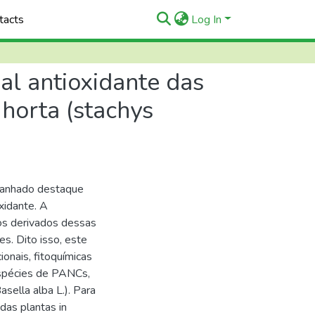
tacts
Log In
ial antioxidante das
 horta (stachys
 ganhado destaque
xidante. A
tos derivados dessas
s. Dito isso, este
ionais, fitoquímicas
espécies de PANCs,
asella alba L.). Para
das plantas in