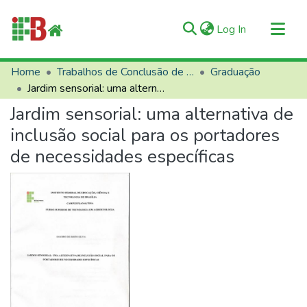
(current)
Log In
Communities & Collections
Home
Trabalhos de Conclusão de Curso (TCCs)
Graduação
Jardim sensorial: uma alternativa de inclusão social para os portadores de necessidades específicas
All of RIIFB
Jardim sensorial: uma alternativa de
Manuals and Terms
inclusão social para os portadores
Statistics
de necessidades específicas
About RIIFB
Help
Contacts