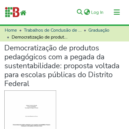
(current)
Log In
Communities & Collections
Home
Trabalhos de Conclusão de Curso (TCCs)
Graduação
Democratização de produtos pedagógicos com a pegada da sustentabilidade: proposta voltada para escolas públicas do Distrito Federal
All of RIIFB
Democratização de produtos
Manuals and Terms
pedagógicos com a pegada da
Statistics
sustentabilidade: proposta voltada
About RIIFB
para escolas públicas do Distrito
Help
Federal
Contacts